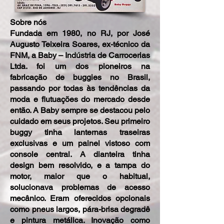
Sobre nós
Fundada em 1980, no RJ, por José
Augusto Teixeira Soares, ex-técnico da
FNM, a Baby – Indústria de Carrocerias
Ltda. foi um dos pioneiros na
fabricação de buggies no Brasil,
passando por todas às tendências da
moda e flutuações do mercado desde
então. A Baby sempre se destacou pelo
cuidado em seus projetos. Seu primeiro
buggy tinha lanternas traseiras
exclusivas e um painel vistoso com
console central. A dianteira tinha
design bem resolvido, e a tampa do
motor, maior que o habitual,
solucionava problemas de acesso
mecânico. Eram oferecidos opcionais
como pneus largos, pára-brisa degradê
e pintura metálica. Inovação como