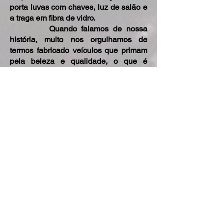
porta luvas com chaves, luz de salão e
a traga em fibra de vidro.
​ Quando falamos de nossa
história, muito nos orgulhamos de
termos fabricado veículos que primam
pela beleza e qualidade, o que é
atestado por nossos clientes.
Acreditamos que sempre inovando e
acompanhando as tendências de
mercado, estaremos continuando a
nossa caminhada rumo ao
aperfeiçoamento de nossos produtos.
Homologado pelo DENATRAN E
INMETRO, nossos veículos podem ser
emplacados em qualquer estado do
território nacional.
Reinaldo Soares
Sócio Gerente